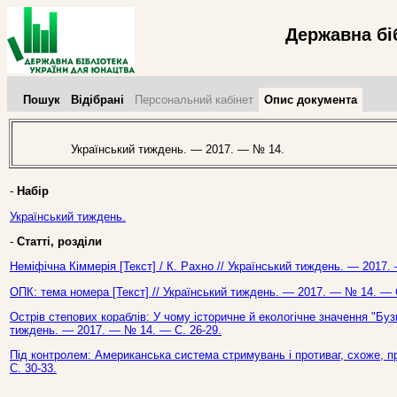
Державна бі
Пошук
Відібрані
Персональний кабінет
Опис документа
Український тиждень. — 2017. — № 14.
-
Набір
Український тиждень.
-
Статті, розділи
Неміфічна Кіммерія [Текст] / К. Рахно // Український тиждень. — 2017.
ОПК: тема номера [Текст] // Український тиждень. — 2017. — № 14. — С
Острів степових кораблів: У чому історичне й екологічне значення "Бузь
тиждень. — 2017. — № 14. — С. 26-29.
Під контролем: Американська система стримувань і противаг, схоже, п
С. 30-33.