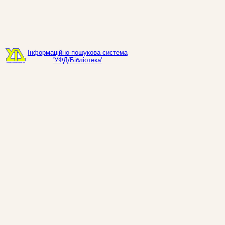
Інформаційно-пошукова система
'УФД/Бібліотека'