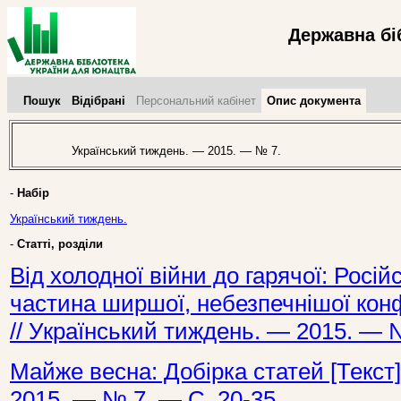
Державна бі
Пошук
Відібрані
Персональний кабінет
Опис документа
Український тиждень. — 2015. — № 7.
-
Набір
Український тиждень.
-
Статті, розділи
Від холодної війни до гарячої: Російс
частина ширшої, небезпечнішої конф
// Український тиждень. — 2015. — №
Майже весна: Добірка статей [Текст]
2015. — № 7. — С. 20-35.