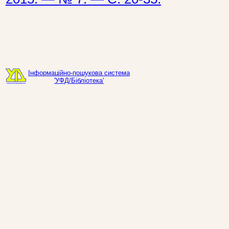
Інформаційно-пошукова система
'УФД/Бібліотека'