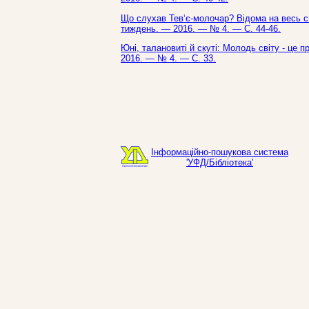
Що слухав Тев‘є-молочар? Відома на весь сві
тиждень. — 2016. — № 4. — С. 44-46.
Юні, талановиті й скуті: Молодь світу - це 
2016. — № 4. — С. 33.
Інформаційно-пошукова система
'УФД/Бібліотека'