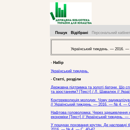
Пошук
Відібрані
Персональний кабіне
Український тиждень. — 2016. —
-
Набір
Український тиждень.
-
Статті, розділи
Державна підтримка та золоті батони. Що с
та зростанням? [Текст] / Л. Шавалюк // Укр
Контрреволюція молодих. Чому радикалізувала
// Український тиждень. — 2016. — № 4. — С
Нафтова головоломка: Через здешевлення наф
економіки [Текст] // Український тиждень. —
У пошуках поховання крутян. Де насправді бу
2016. — № 4. — С. 40-42.