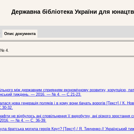
Державна бібліотека України для юнацт
т
Опис документа
 № 4.
пільного між державним сприянням економічному розвитку, корупцією, па
аїнський тиждень. — 2016. — № 4. — С.21-23.
ся нова генерація поляків і в кому вони бачать ворогів [Текст] / К. Нов
.30-32.
ти не відбулось ані сповільнення її видобутку, ані різкого зростання с
 2016. — № 4. — С. 36-39.
ла братська могила героїв Крут? [Текст] / Я. Тинченко // Український т