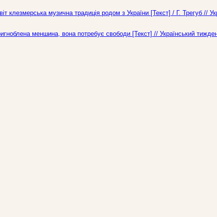
т клезмерська музична традиція родом з України [Текст] / Г. Трегуб // У
пригноблена меншина, вона потребує свободи [Текст] // Український тижде