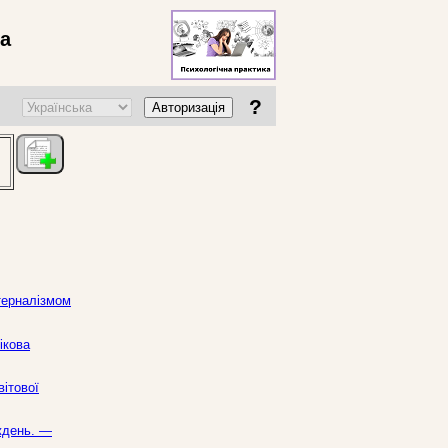
ва
?
Авторизація
терналізмом
ікова
вітової
иждень. —