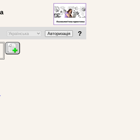
ва
?
Авторизація
.