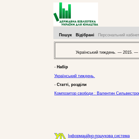
Пошук
Відібрані
Персональний кабіне
Український тиждень. — 2015. —
-
Набір
Український тиждень.
-
Статті, розділи
Композитор свободи : Валентин Сильвестров 
Інформаційно-пошукова система