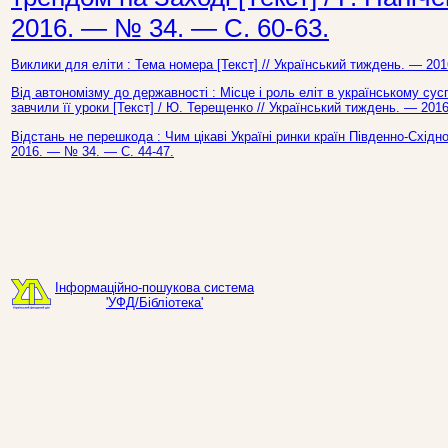
2016. — № 34. — С. 60-63.
Виклики для еліти : Тема номера [Текст] // Український тиждень. — 20
Від автономізму до державності : Місце і роль еліт в українському су
завчили її уроки [Текст] / Ю. Терещенко // Український тиждень. — 201
Відстань не перешкода : Чим цікаві Україні ринки країн Південно-Східно
2016. — № 34. — С. 44-47.
Інформаційно-пошукова система
'УФД/Бібліотека'