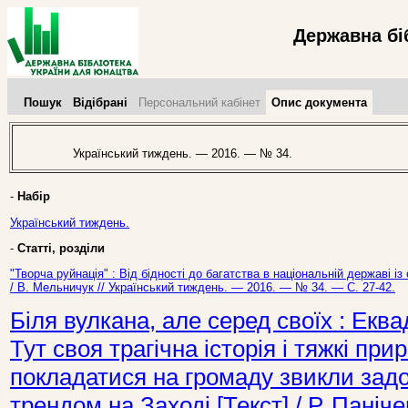
Державна бі
Пошук
Відібрані
Персональний кабінет
Опис документа
Український тиждень. — 2016. — № 34.
-
Набір
Український тиждень.
-
Статті, розділи
"Творча руйнація" : Від бідності до багатства в національній державі і
/ В. Мельничук // Український тиждень. — 2016. — № 34. — С. 27-42.
Біля вулкана, але серед своїх : Еква
Тут своя трагічна історія і тяжкі пр
покладатися на громаду звикли задов
трендом на Заході [Текст] / Р. Паніч