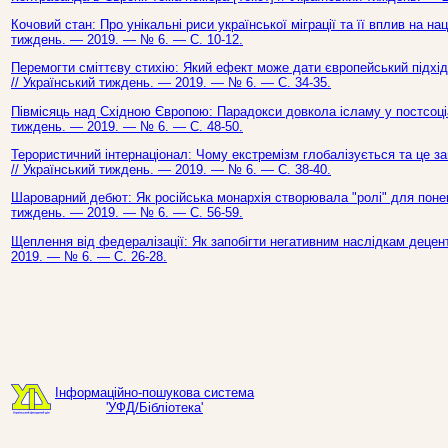
Кочовий стан: Про унікальні риси української міграції та її вплив на на
тиждень. — 2019. — № 6. — С. 10-12.
Перемогти сміттєву стихію: Який ефект може дати європейський підхід 
// Український тиждень. — 2019. — № 6. — С. 34-35.
Півмісяць над Східною Європою: Парадокси довкола ісламу у постсоціал
тиждень. — 2019. — № 6. — С. 48-50.
Терористичний інтернаціонал: Чому екстремізм глобалізується та це заг
// Український тиждень. — 2019. — № 6. — С. 38-40.
Шароварний дебют: Як російська монархія створювала "ролі" для понево
тиждень. — 2019. — № 6. — С. 56-59.
Щеплення від федералізації: Як запобігти негативним наслідкам децентр
2019. — № 6. — С. 26-28.
Інформаційно-пошукова система
'УФД/Бібліотека'