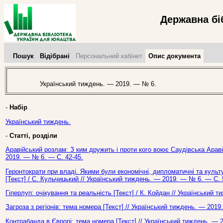
Державна бі
Пошук
Відібрані
Персональний кабінет
Опис документа
Український тиждень. — 2019. — № 6.
-
Набір
Український тиждень.
-
Статті, розділи
Аравійський розлам: З ким дружить і проти кого воює Саудівська Аравія
2019. — № 6. — С. 42-45.
Геронтократи при владі. Якими були економічні, дипломатичні та куль
[Текст] / С. Кульчицький // Український тиждень. — 2019. — № 6. — С. 
Гіперлуп: очікування та реальність [Текст] / К. Койдан // Український 
Загроза з регіонів: тема номера [Текст] // Український тиждень. — 2019
Контрабанда в Європі: тема номера [Текст] // Український тиждень. — 