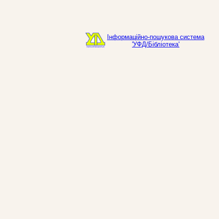
Інформаційно-пошукова система
'УФД/Бібліотека'