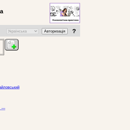
ва
?
Авторизація
хайловський
. —