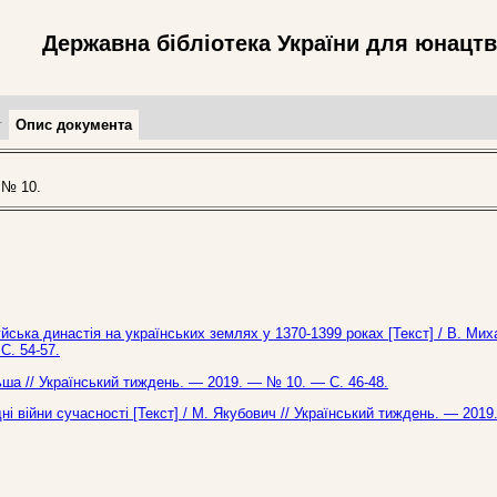
Державна бібліотека України для юнацт
т
Опис документа
 № 10.
нжуйська династія на українських землях у 1370-1399 роках [Текст] / В. Ми
С. 54-57.
льша // Український тиждень. — 2019. — № 10. — С. 46-48.
дні війни сучасності [Текст] / М. Якубович // Український тиждень. — 2019