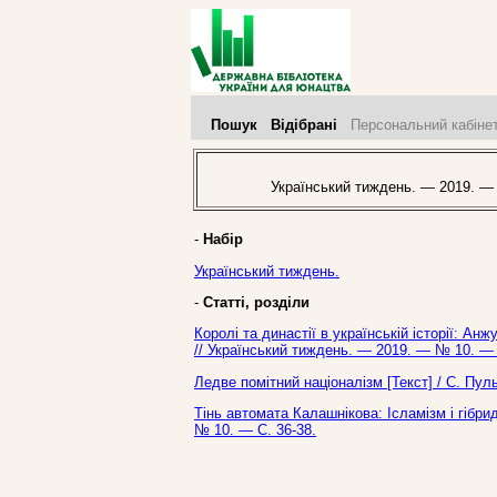
Пошук
Відібрані
Персональний кабіне
Український тиждень. — 2019. —
-
Набір
Український тиждень.
-
Статті, розділи
Королі та династії в українській історії: А
// Український тиждень. — 2019. — № 10. — 
Ледве помітний націоналізм [Текст] / С. Пу
Тінь автомата Калашнікова: Ісламізм і гібри
№ 10. — С. 36-38.