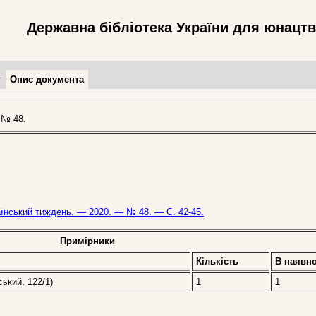
Державна бібліотека України для юнацт
т
Опис документа
 № 48.
країнський тиждень. — 2020. — № 48. — С. 42-45.
Примірники
Кількість
В наявно
ський, 122/1)
1
1