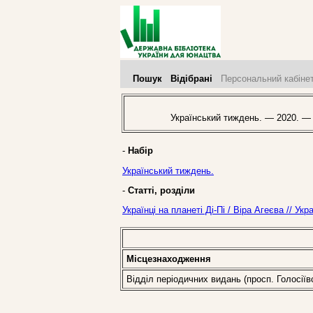
Пошук
Відібрані
Персональний кабіне
Український тиждень. — 2020. —
-
Набір
Український тиждень.
-
Статті, розділи
Українці на планеті Ді-Пі / Віра Агеєва // У
Місцезнаходження
Відділ періодичних видань (просп. Голосіїв