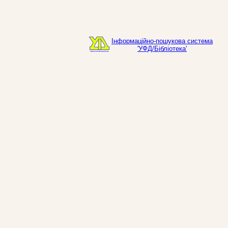
Інформаційно-пошукова система
'УФД/Бібліотека'