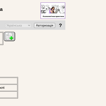
ва
?
Авторизація
стi