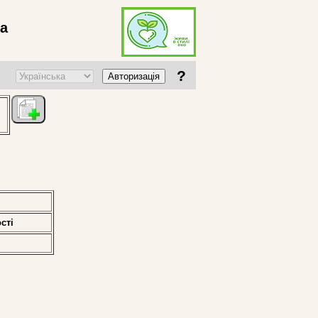
ва
?
Авторизація
стi