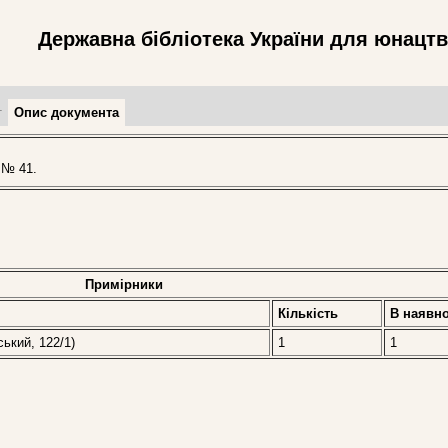
Державна бібліотека України для юнацт
т
Опис документа
 № 41.
Примірники
Кількість
В наявно
ський, 122/1)
1
1