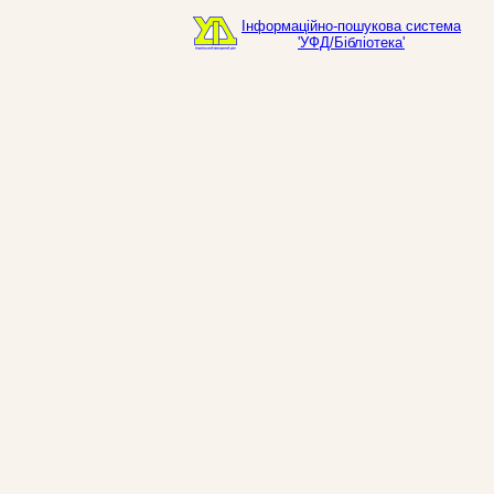
Інформаційно-пошукова система
'УФД/Бібліотека'