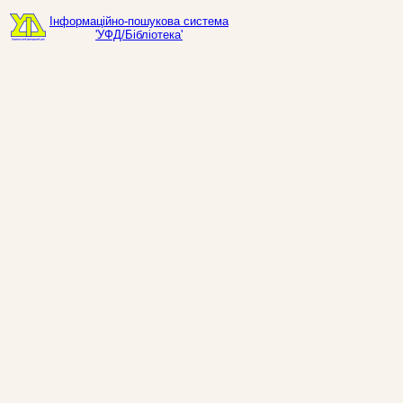
Інформаційно-пошукова система
'УФД/Бібліотека'