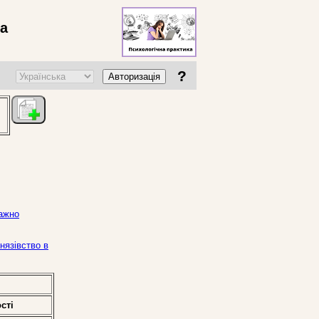
ва
?
Авторизація
важно
нязівство в
стi