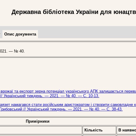
Державна бібліотека України для юнацт
т
Опис документа
021. — № 40.
ні врожаї та експорт зерна потенціал українського АПК залишається пере
// Український тиждень. — 2021. — № 40. — С. 10-13.
аязет намагався стати російським аристократом і створити самовладне к
 Грибовський // Український тиждень. — 2021. — № 40. — С. 38-43.
Примірники
Кількість
В наявно