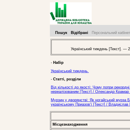
Пошук
Відібрані
Персональний кабіне
Український тиждень [Текст]. — 2
-
Набір
Український тиждень.
-
Статті, розділи
Від кількості до якості: Чому попри рекорд
нереалізованим [Текст] / Олександр Крамар 
Мурзин у дворянстві: Як ногайський мурза Б
українському Приазов‘ї [Текст] / Владислав
Місцезнаходження