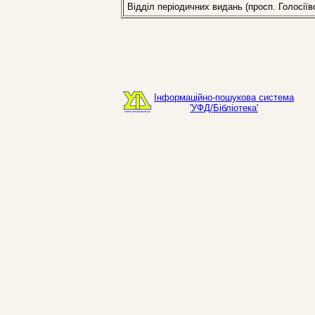
Відділ періодичних видань (просп. Голосіїв
Інформаційно-пошукова система
'УФД/Бібліотека'