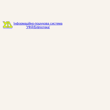
Інформаційно-пошукова система
'УФД/Бібліотека'