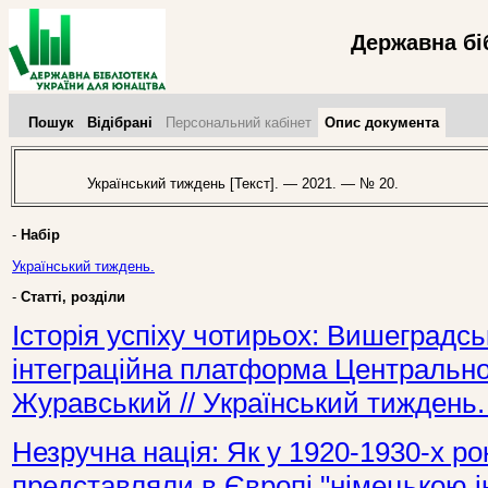
Державна бі
Пошук
Відібрані
Персональний кабінет
Опис документа
Український тиждень [Текст]. — 2021. — № 20.
-
Набір
Український тиждень.
-
Статті, розділи
Історія успіху чотирьох: Вишеградсь
інтеграційна платформа Центрально
Журавський // Український тиждень.
Незручна нація: Як у 1920-1930-х ро
представляли в Європі "німецькою ін