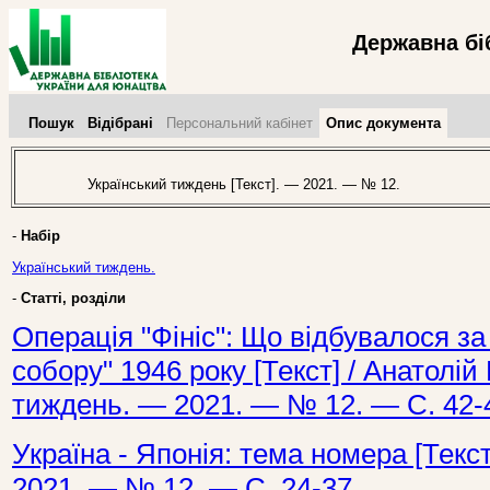
Державна бі
Пошук
Відібрані
Персональний кабінет
Опис документа
Український тиждень [Текст]. — 2021. — № 12.
-
Набір
Український тиждень.
-
Статті, розділи
Операція "Фініс": Що відбувалося з
собору" 1946 року [Текст] / Анатолій
тиждень. — 2021. — № 12. — С. 42-
Україна - Японія: тема номера [Текс
2021. — № 12. — С. 24-37.