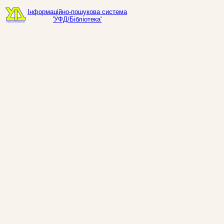
Інформаційно-пошукова система
'УФД/Бібліотека'