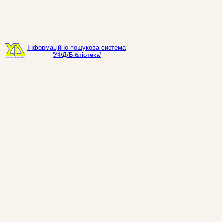
Інформаційно-пошукова система
'УФД/Бібліотека'