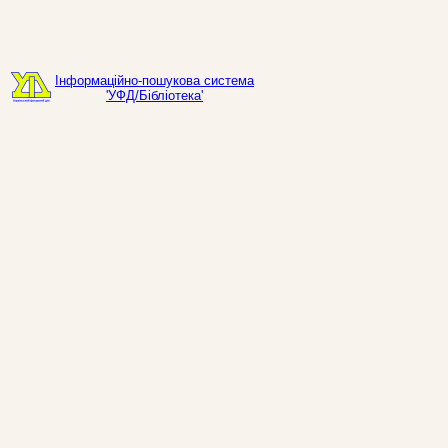
Інформаційно-пошукова система
'УФД/Бібліотека'