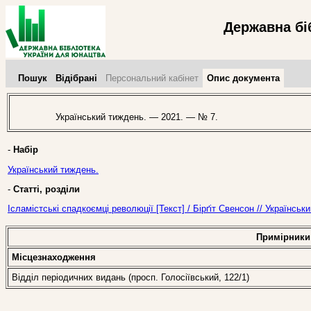
Державна бі
Пошук
Відібрані
Персональний кабінет
Опис документа
Український тиждень. — 2021. — № 7.
-
Набір
Український тиждень.
-
Статті, розділи
Ісламістські спадкоємці революції [Текст] / Бірґіт Свенсон // Українсь
Примірники
Місцезнаходження
Відділ періодичних видань (просп. Голосіївський, 122/1)