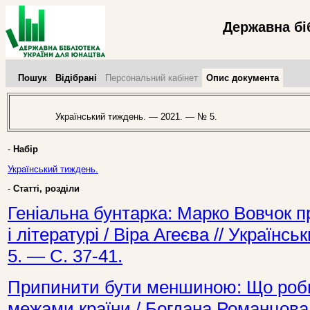
Державна бі
Пошук
Відібрані
Персональний кабінет
Опис документа
Український тиждень. — 2021. — № 5.
-
Набір
Український тиждень.
-
Статті, розділи
Геніальна бунтарка: Марко Вовчок пр
і літературі / Віра Агеєва // Україн
5. — С. 37-41.
Припинити бути меншиною: Що роби
межами країни / Богдана Романцова 