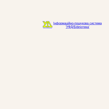
Інформаційно-пошукова система
'УФД/Бібліотека'