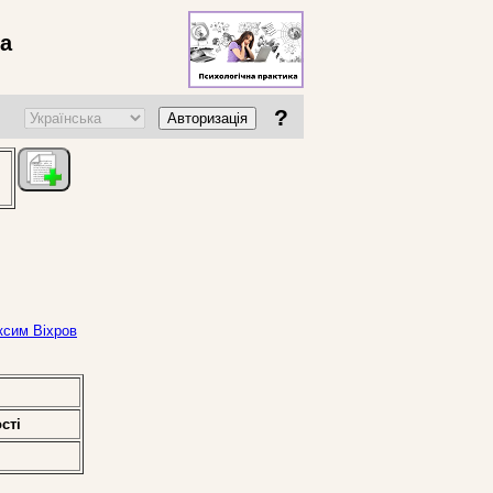
ва
?
Авторизація
ксим Віхров
стi