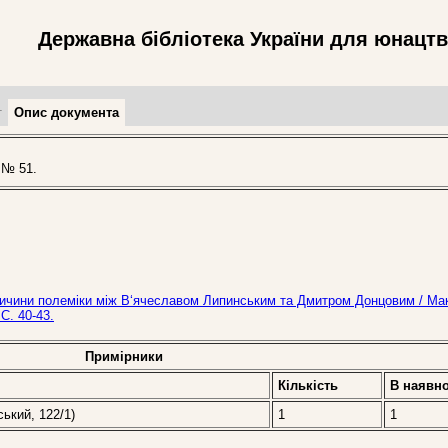
Державна бібліотека України для юнацт
т
Опис документа
 № 51.
і причини полеміки між В‘ячеславом Липинським та Дмитром Донцовим / Ма
С. 40-43.
Примірники
Кількість
В наявно
ський, 122/1)
1
1