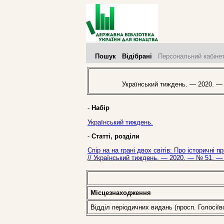
Пошук
Відібрані
Персональний кабіне
Український тиждень. — 2020. —
-
Набір
Український тиждень.
-
Статті, розділи
Спір на на грані двох світів: Про історичн
// Український тиждень. — 2020. — № 51. — 
Місцезнаходження
Відділ періодичних видань (просп. Голосіїв