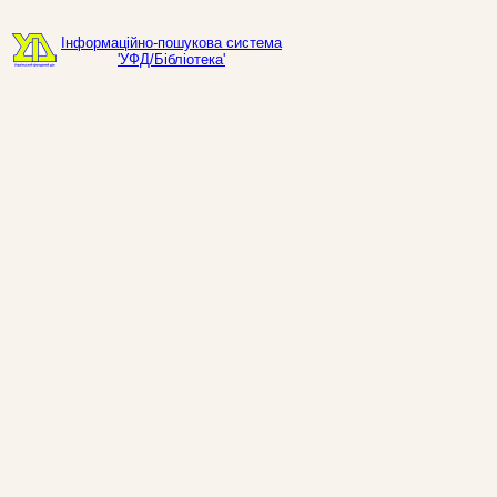
Інформаційно-пошукова система
'УФД/Бібліотека'