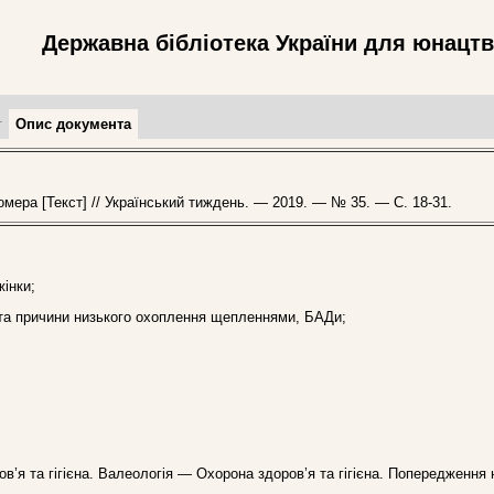
Державна бібліотека України для юнацт
т
Опис документа
ера [Текст] // Український тиждень. — 2019. — № 35. — С. 18-31.
жінки;
 та причини низького охоплення щепленнями, БАДи;
ров’я та гігієна. Валеологія — Охорона здоров’я та гігієна. Попередженн