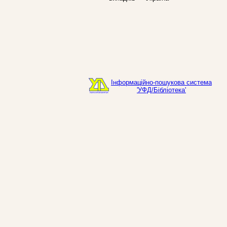
Інформаційно-пошукова система
'УФД/Бібліотека'