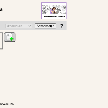
ва
?
Авторизація
я нещасних