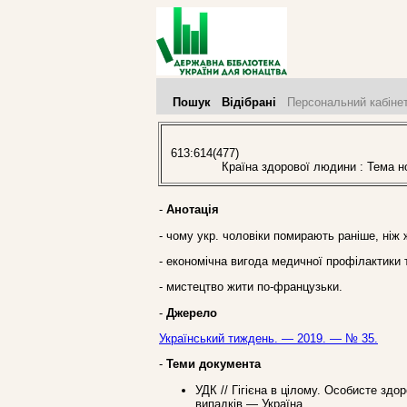
Пошук
Відібрані
Персональний кабіне
613:614(477)
Країна здорової людини : Тема ном
-
Анотація
- чому укр. чоловіки помирають раніше, ніж 
- економічна вигода медичної профілактики
- мистецтво жити по-французьки.
-
Джерело
Український тиждень. — 2019. — № 35.
-
Теми документа
УДК // Гігієна в цілому. Особисте здо
випадків — Україна