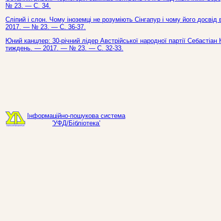
№ 23. — С. 34.
Сліпий і слон. Чому іноземці не розуміють Сінгапур і чому його досвід 
2017. — № 23. — С. 36-37.
Юний канцлер: 30-річний лідер Австрійської народної партії Себастіан К
тиждень. — 2017. — № 23. — С. 32-33.
Інформаційно-пошукова система
'УФД/Бібліотека'