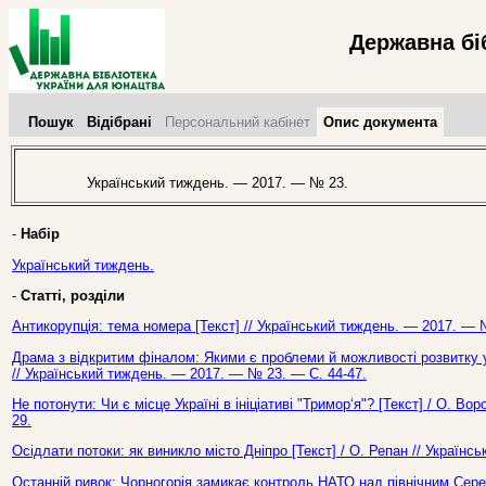
Державна бі
Пошук
Відібрані
Персональний кабінет
Опис документа
Український тиждень. — 2017. — № 23.
-
Набір
Український тиждень.
-
Статті, розділи
Антикорупція: тема номера [Текст] // Український тиждень. — 2017. — 
Драма з відкритим фіналом: Якими є проблеми й можливості розвитку ук
// Український тиждень. — 2017. — № 23. — С. 44-47.
Не потонути: Чи є місце Україні в ініціативі "Тримор‘я"? [Текст] / О. В
29.
Осідлати потоки: як виникло місто Дніпро [Текст] / О. Репан // Україн
Останній ривок: Чорногорія замикає контроль НАТО над північним Сере