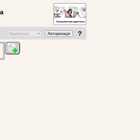
ва
?
Авторизація