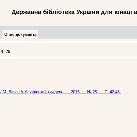
Державна бібліотека України для юнацт
т
Опис документа
 № 25.
/ М. Бініон // Український тиждень. — 2015. — № 25. — С. 42-43.