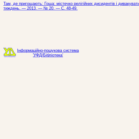
Там, де пригощають: Гоща: містечко релігійних дисидентів і дивакуватих
тиждень. — 2013. — № 20. — С. 48-49.
Інформаційно-пошукова система
'УФД/Бібліотека'