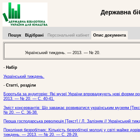
Державна бі
Пошук
Відібрані
Персональний кабінет
Опис документа
Український тиждень. — 2013. — № 20.
-
Набір
Український тиждень.
-
Статті, розділи
Боротьба за аудиторію: Які музеї України впроваджують нові форми роб
2013. — № 20. — С. 40-41.
Зміст консервантів: Що заважає розвиватися українським музеям [Текст
№ 20. — С. 36-38.
Перша господарська революція [Текст] / Л. Залізняк // Український ти
Покоління безробітних: Кількість безробітної молоді у світі майже дор
тиждень. — 2013. — № 20. — С. 28-29.