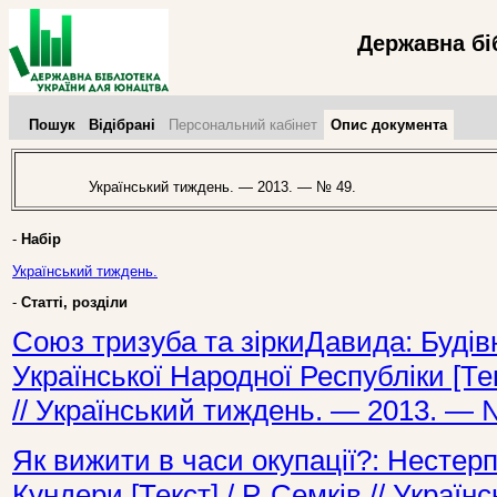
Державна бі
Пошук
Відібрані
Персональний кабінет
Опис документа
Український тиждень. — 2013. — № 49.
-
Набір
Український тиждень.
-
Статті, розділи
Союз тризуба та зіркиДавида: Будів
Української Народної Республіки [Тек
// Український тиждень. — 2013. — 
Як вижити в часи окупації?: Нестер
Кундери [Текст] / Р. Семків // Украї