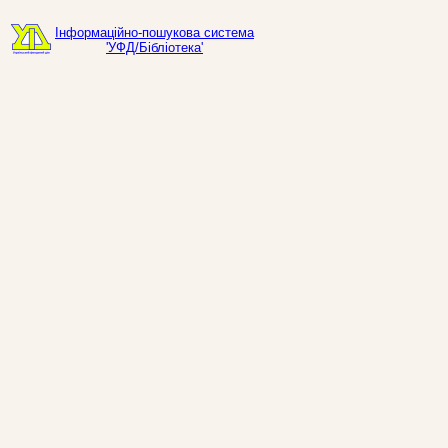
Інформаційно-пошукова система
'УФД/Бібліотека'