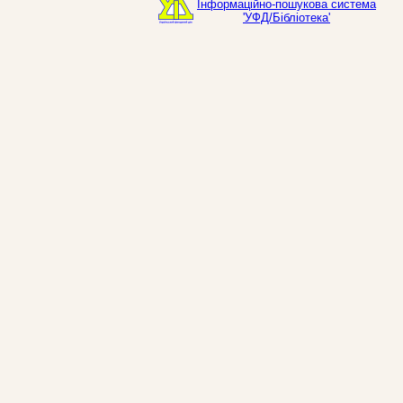
Інформаційно-пошукова система
'УФД/Бібліотека'