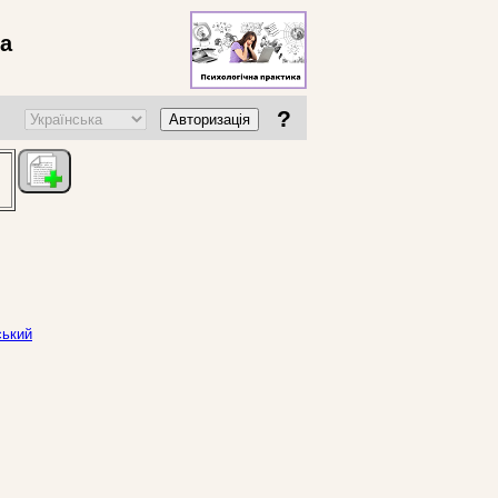
ва
?
Авторизація
ський