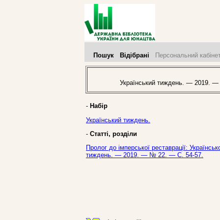
Пошук
Відібрані
Персональний кабіне
Український тиждень. — 2019. —
-
Набір
Український тиждень.
-
Статті, розділи
Пролог до імперської реставрації: Українсько
тиждень. — 2019. — № 22. — С. 54-57.