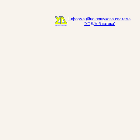
Інформаційно-пошукова система
'УФД/Бібліотека'