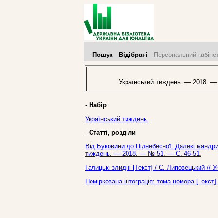
Пошук
Відібрані
Персональний кабіне
Український тиждень. — 2018. —
-
Набір
Український тиждень.
-
Статті, розділи
Від Буковини до Піднебесної: Далекі мандри 
тиждень. — 2018. — № 51. — С. 46-51.
Галицькі злидні [Текст] / С. Липовецький //
Поміркована інтеграція: тема номера [Текст]