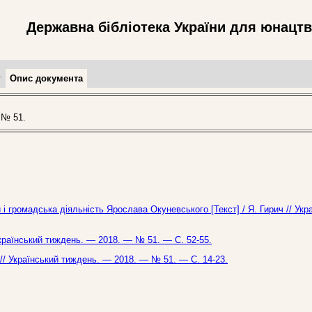
Державна бібліотека України для юнацт
т
Опис документа
 № 51.
і громадська діяльність Ярослава Окуневського [Текст] / Я. Гирич // Укр
 Український тиждень. — 2018. — № 51. — С. 52-55.
 // Український тиждень. — 2018. — № 51. — С. 14-23.