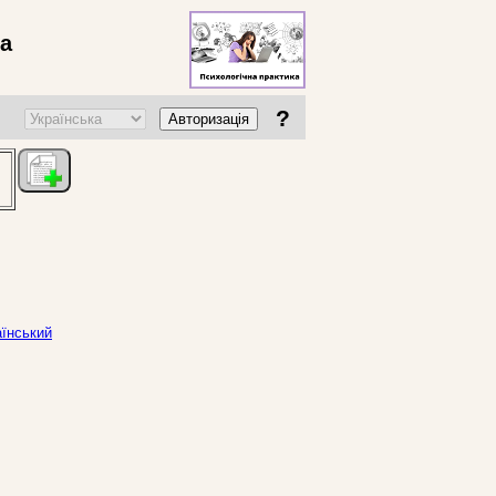
ва
?
Авторизація
аїнський