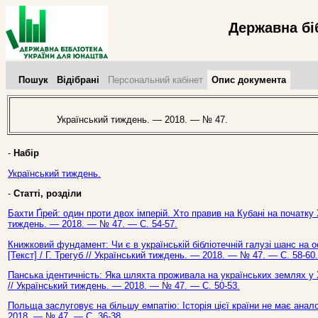
Державна бі
Пошук
Відібрані
Персональний кабінет
Опис документа
Український тиждень. — 2018. — № 47.
-
Набір
Український тиждень.
-
Статті, розділи
Бахти Ґірей: один проти двох імперій. Хто правив на Кубані на початку Х
тиждень. — 2018. — № 47. — С. 54-57.
Книжковий фундамент: Чи є в українській бібліотечній галузі шанс на 
[Текст] / Г. Трегуб // Український тиждень. — 2018. — № 47. — С. 58-60.
Панська ідентичність: Яка шляхта проживала на українських землях у Х
// Український тиждень. — 2018. — № 47. — С. 50-53.
Польща заслуговує на більшу емпатію: Історія цієї країни не має аналог
2018. — № 47. — С. 36-38.