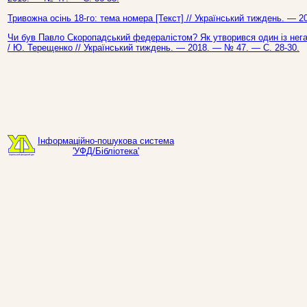
Тривожна осінь 18-го: тема номера [Текст] // Український тиждень. — 2
Чи був Павло Скоропадський федералістом? Як утворився один із негат
/ Ю. Терещенко // Український тиждень. — 2018. — № 47. — С. 28-30.
Інформаційно-пошукова система
'УФД/Бібліотека'