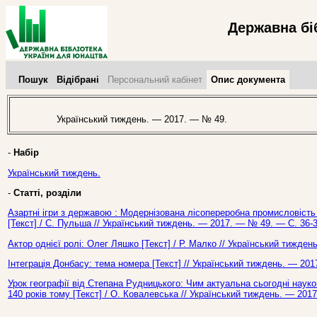
Державна бі
Пошук
Відібрані
Персональний кабінет
Опис документа
Український тиждень. — 2017. — № 49.
-
Набір
Український тиждень.
-
Статті, розділи
Азартні ігри з державою : Модернізована лісопереробна промисловість
[Текст] / С. Пульша // Український тиждень. — 2017. — № 49. — С. 36-3
Актор однієї ролі: Олег Ляшко [Текст] / Р. Малко // Український тижде
Інтеграція Донбасу: тема номера [Текст] // Український тиждень. — 201
Урок географії від Степана Рудницького: Чим актуальна сьогодні наук
140 років тому [Текст] / О. Ковалевська // Український тиждень. — 201