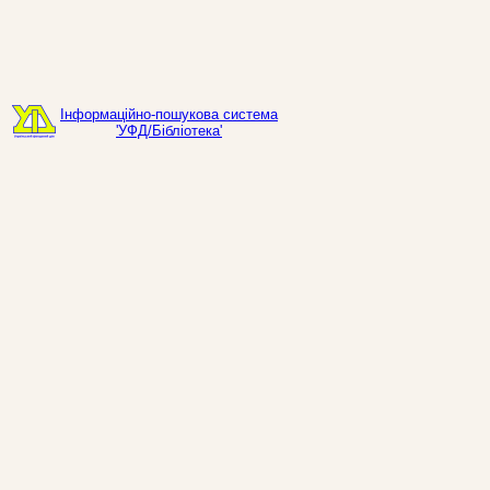
Інформаційно-пошукова система
'УФД/Бібліотека'