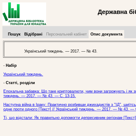
Державна бі
Пошук
Відібрані
Персональний кабінет
Опис документа
Український тиждень. — 2017. — № 43.
-
Набір
Український тиждень.
-
Статті, розділи
Епохальна забавка: Що таке криптовалюти, чим вони загрожують і як зм
тиждень. — 2017. — № 43. — С. 13-15.
Наступна війна в Іраку: Практично розбивши джихадистів з "ІД", шиїтс
одне проти одного [Текст] // Український тиждень. — 2017. — № 43. — 
Ті, що відстали: Як правильно допомогти депресивним регіонам [Текст]