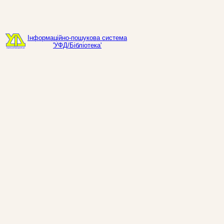
Інформаційно-пошукова система
'УФД/Бібліотека'