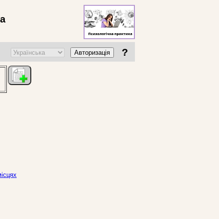
ва
?
Авторизація
місцях