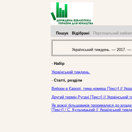
Пошук
Відібрані
Персональний кабіне
Український тиждень. — 2017. —
-
Набір
Український тиждень.
-
Статті, розділи
Вибори в Європі: тема номера [Текст] // Ук
Другий термін Ругані [Текст] // Український
Як вожді більшовиків проривалися до влади: 
[Текст] / С. Кульчицький // Український тиж