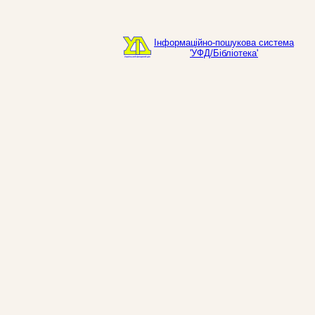
Інформаційно-пошукова система
'УФД/Бібліотека'