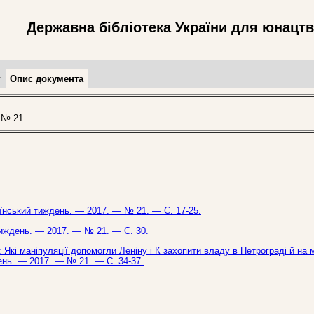
Державна бібліотека України для юнацт
т
Опис документа
 № 21.
раїнський тиждень. — 2017. — № 21. — С. 17-25.
 тиждень. — 2017. — № 21. — С. 30.
Які маніпуляції допомогли Леніну і К захопити владу в Петрограді й на 
день. — 2017. — № 21. — С. 34-37.