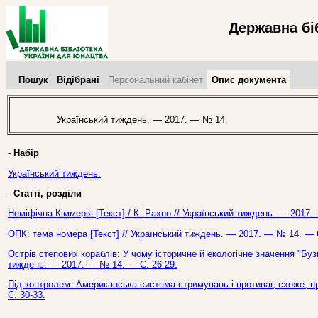
Державна бі
Пошук
Відібрані
Персональний кабінет
Опис документа
Український тиждень. — 2017. — № 14.
-
Набір
Український тиждень.
-
Статті, розділи
Неміфічна Кіммерія [Текст] / К. Рахно // Український тиждень. — 2017.
ОПК: тема номера [Текст] // Український тиждень. — 2017. — № 14. — С
Острів степових кораблів: У чому історичне й екологічне значення "Бузь
тиждень. — 2017. — № 14. — С. 26-29.
Під контролем: Американська система стримувань і противаг, схоже, п
С. 30-33.