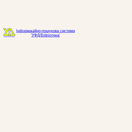
Інформаційно-пошукова система
'УФД/Бібліотека'