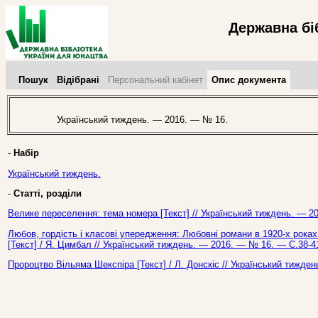
Державна бі
Пошук
Відібрані
Персональний кабінет
Опис документа
Український тиждень. — 2016. — № 16.
-
Набір
Український тиждень.
-
Статті, розділи
Велике переселення: тема номера [Текст] // Український тиждень. — 2
Любов, гордість і класові упередження: Любовні романи в 1920-х роках
[Текст] / Я. Цимбал // Український тиждень. — 2016. — № 16. — С.38-4
Пророцтво Вільяма Шекспіра [Текст] / Л. Донскіс // Український тижде