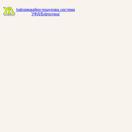
Інформаційно-пошукова система
'УФД/Бібліотека'