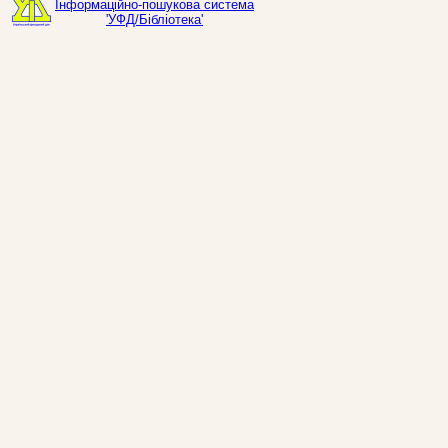
Інформаційно-пошукова система
'УФД/Бібліотека'