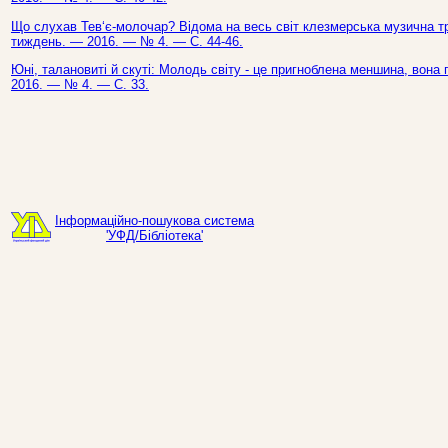
Що слухав Тев‘є-молочар? Відома на весь світ клезмерська музична трад
тиждень. — 2016. — № 4. — С. 44-46.
Юні, талановиті й скуті: Молодь світу - це пригноблена меншина, вона 
2016. — № 4. — С. 33.
Інформаційно-пошукова система
'УФД/Бібліотека'