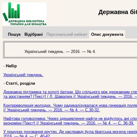
Державна бі
Пошук
Відібрані
Персональний кабінет
Опис документа
Український тиждень. — 2016. — № 4.
-
Набір
Український тиждень.
-
Статті, розділи
Державна підтримка та золоті батони. Що спільного між державним сп
та зростанням? [Текст] / Л. Шавалюк // Український тиждень. — 2016. 
Контрреволюція молодих. Чому радикалізувалася нова генерація поляків 
// Український тиждень. — 2016. — № 4. — С.30-32.
Нафтова головоломка: Через здешевлення нафти не відбулось ані сповіл
економіки [Текст] // Український тиждень. — 2016. — № 4. — С. 36-39.
У пошуках поховання крутян. Де насправді була братська могила героїв
2016. — № 4. — С. 40-42.