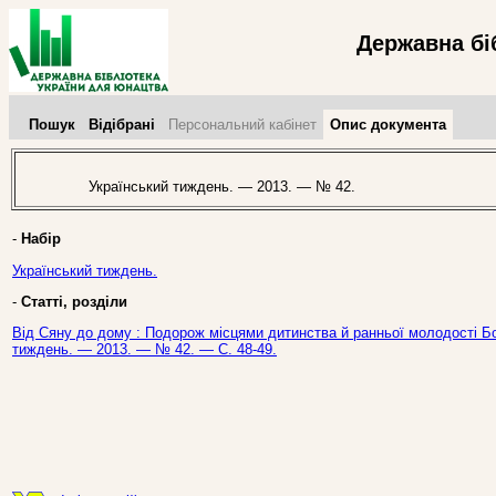
Державна бі
Пошук
Відібрані
Персональний кабінет
Опис документа
Український тиждень. — 2013. — № 42.
-
Набір
Український тиждень.
-
Статті, розділи
Від Сяну до дому : Подорож місцями дитинства й ранньої молодості Бог
тиждень. — 2013. — № 42. — С. 48-49.