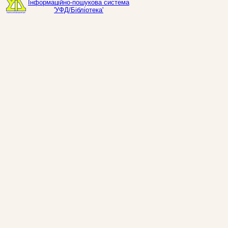
Інформаційно-пошукова система
'УФД/Бібліотека'