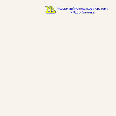
Інформаційно-пошукова система
'УФД/Бібліотека'