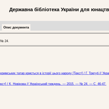
Державна бібліотека України для юнацт
т
Опис документа
 № 24.
кримських татар криється в історії цього народу [Текст] / Г. Трегуб // Укр
екст] / К. Новікова // Український тиждень. — 2015. — № 24. — С. 46-47.