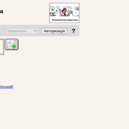
ва
?
Авторизація
аїнський