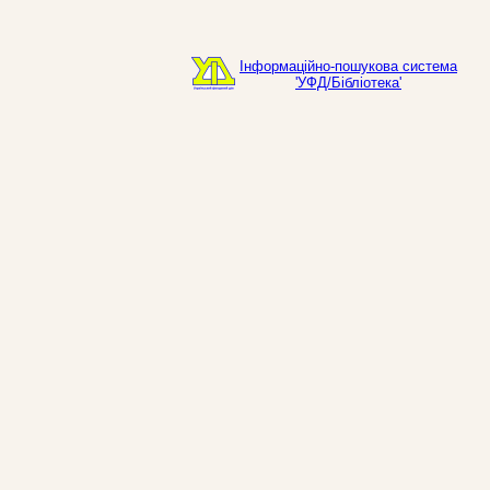
Інформаційно-пошукова система
'УФД/Бібліотека'