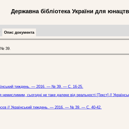
Державна бібліотека України для юнацт
т
Опис документа
 № 39.
країнський тиждень. — 2016. — № 39. — С. 16-25.
немислимим, сьогодні не таке далеке від реальності [Текст] // Українсь
осєв // Український тиждень. — 2016. — № 39. — С. 40-42.