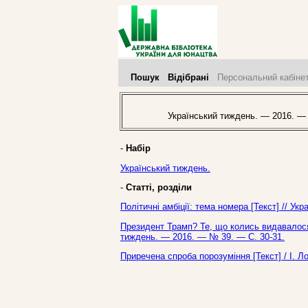
Пошук
Відібрані
Персональний кабіне
Український тиждень. — 2016. —
-
Набір
Український тиждень.
-
Статті, розділи
Політичні амбіції: тема номера [Текст] // У
Президент Трамп? Те, що колись видавалося 
тиждень. — 2016. — № 39. — С. 30-31.
Приречена спроба порозуміння [Текст] / І. Л