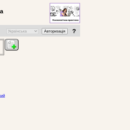
ва
?
Авторизація
кий