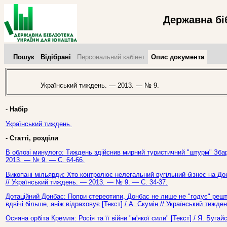
Державна бі
Пошук
Відібрані
Персональний кабінет
Опис документа
Український тиждень. — 2013. — № 9.
-
Набір
Український тиждень.
-
Статті, розділи
В облозі минулого: Тиждень здійснив мирний туристичний "штурм" Збар
2013. — № 9. — С. 64-66.
Викопані мільярди: Хто контролює нелегальний вугільний бізнес на Дон
// Український тиждень. — 2013. — № 9. — С. 34-37.
Дотаційний Донбас: Попри стереотипи, Донбас не лише не "годує" реш
вдвічі більше, аніж відраховує [Текст] / А. Скумін // Український тижд
Осяяна орбіта Кремля: Росія та її війни "м'якої сили" [Текст] / Я. Буга