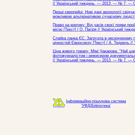
// Український тиждень. — 2013. — № 7. — С
Перші європейці: Нові дані археології свідч
можливою альтернативою сучасному людству 
Право на критику: Від часів своєї появи п
місію [Текст] / О. Пагіря // Український тиж
Слабка ланка ЄС: Загрузла в нескінченому 
цінностей Євросоюзу [Текст] / А. Тедрель /
Ціна живого товару: Мімі Чакарова: "Най щв
фотожурналістом і режисером документальних
// Український тиждень. — 2013. — № 7. — С
Інформаційно-пошукова система
'УФД/Бібліотека'