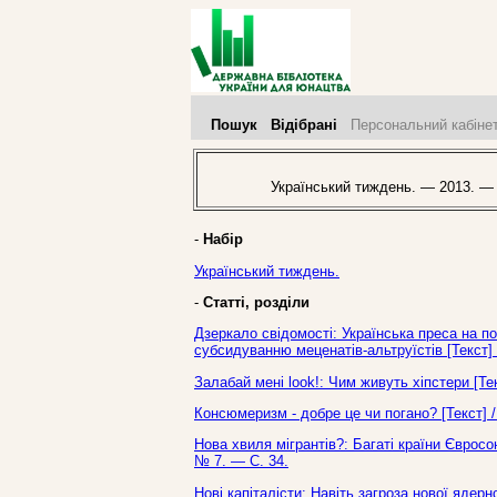
Пошук
Відібрані
Персональний кабіне
Український тиждень. — 2013. —
-
Набір
Український тиждень.
-
Статті, розділи
Дзеркало свідомості: Українська преса на 
субсидуванню меценатів-альтруїстів [Текст] 
Залабай мені look!: Чим живуть хіпстери [Те
Консюмеризм - добре це чи погано? [Текст] /
Нова хвиля мігрантів?: Багаті країни Євросо
№ 7. — С. 34.
Нові капіталісти: Навіть загроза нової ядерн