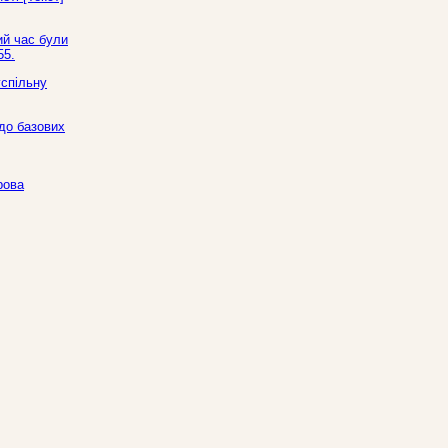
ий час були
55.
успільну
до базових
рова