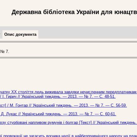
Державна бібліотека України для юнацт
т
Опис документа
 № 7.
початку ХХ століття ледь виживала завдяки нечисленним передплатникам 
/ І. Гирич // Український тиждень. — 2013. — № 7. — С. 48-51.
кст] / М. Гонтар // Український тиждень. — 2013. — № 7. — С. 56-59.
 Д. Лукас // Український тиждень. — 2013. — № 7. — С. 60-61.
юзу стурбовані напливом румунів і болгар [Текст] // Український тиждень
ої провокації не загасить вогника надії в найбезправнішого народу на план