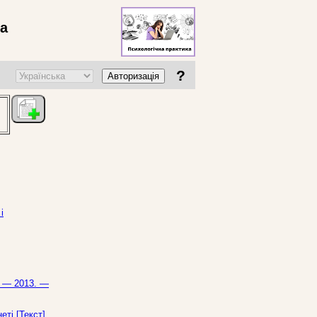
ва
?
Авторизація
і
. — 2013. —
еті [Текст]