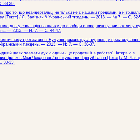
. 38-39.
ать про то, що неандертальці не тільки не є нашими предками, а й тривал
[Текст] / Л. Залізняк // Український тиждень. — 2013. — № 7. — С. 52-
ройшла довгу еволюцію на шляху до свободи слова, виконуючи важливу с
день. — 2013. — № 7. — С. 44-47.
політичному протистоянні Румунія демонструє труднощі у пристосуванні 
/ Український тиждень. — 2013. — № 7. — С. 36-37.
идший шлях зламати дух людини - це продати її в рабство": інтерв’ю з
 фільмів Мімі Чакарової / спілкувалася Трегуб Ганна [Текст] / М. Чака
. 30-33.