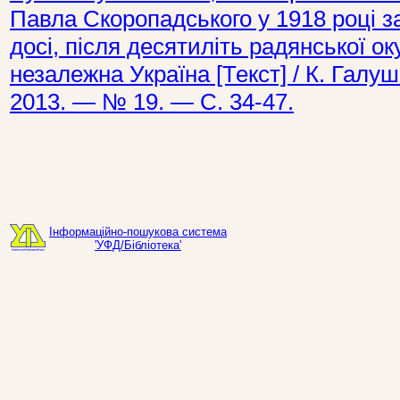
Павла Скоропадського у 1918 році з
досі, після десятиліть радянської ок
незалежна Україна [Текст] / К. Галу
2013. — № 19. — С. 34-47.
Інформаційно-пошукова система
'УФД/Бібліотека'