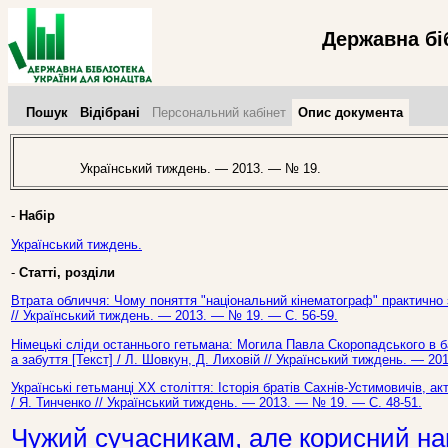
Державна бі
Пошук
Відібрані
Персональний кабінет
Опис документа
Український тиждень. — 2013. — № 19.
-
Набір
Український тиждень.
-
Статті, розділи
Втрата обличчя: Чому поняття "національний кінематограф" практично з
// Український тиждень. — 2013. — № 19. — С. 56-59.
Німецькі сліди останнього гетьмана: Могила Павла Скоропадського в 
а забуття [Текст] / Л. Шовкун, Д. Лиховій // Український тиждень. — 20
Українські гетьманці ХХ століття: Історія братів Сахнів-Устимовичів, а
/ Я. Тинченко // Український тиждень. — 2013. — № 19. — С. 48-51.
Чужий сучасникам, але корисний на