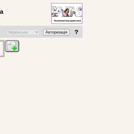
ва
?
Авторизація