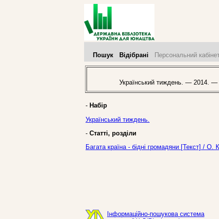
Пошук
Відібрані
Персональний кабіне
Український тиждень. — 2014. —
-
Набір
Український тиждень.
-
Статті, розділи
Багата країна - бідні громадяни [Текст] / О
Інформаційно-пошукова система