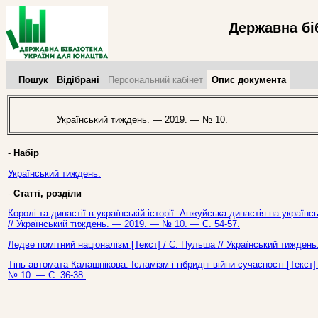
Державна бі
Пошук
Відібрані
Персональний кабінет
Опис документа
Український тиждень. — 2019. — № 10.
-
Набір
Український тиждень.
-
Статті, розділи
Королі та династії в українській історії: Анжуйська династія на україн
// Український тиждень. — 2019. — № 10. — С. 54-57.
Ледве помітний націоналізм [Текст] / С. Пульша // Український тижден
Тінь автомата Калашнікова: Ісламізм і гібридні війни сучасності [Текст
№ 10. — С. 36-38.