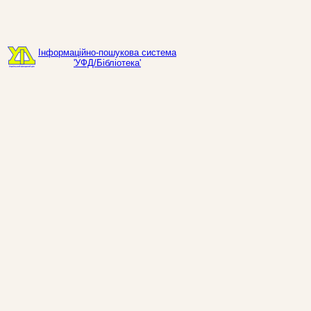
Інформаційно-пошукова система
'УФД/Бібліотека'