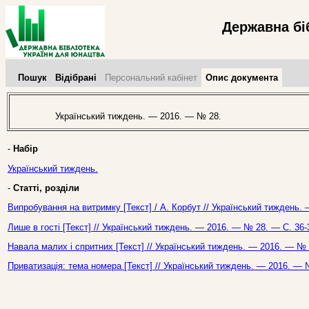
Державна бі
Пошук
Відібрані
Персональний кабінет
Опис документа
Український тиждень. — 2016. — № 28.
-
Набір
Український тиждень.
-
Статті, розділи
Випробування на витримку [Текст] / А. Корбут // Український тиждень.
Лише в гості [Текст] // Український тиждень. — 2016. — № 28. — С. 36-
Навала малих і спритних [Текст] // Український тиждень. — 2016. — № 
Приватизація: тема номера [Текст] // Український тиждень. — 2016. — 