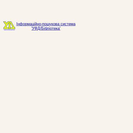
Інформаційно-пошукова система
'УФД/Бібліотека'