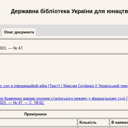
Державна бібліотека України для юнацт
т
Опис документа
021. — № 47.
 сил в інформаційній війні [Текст] / Максим Скубенко // Український ти
ор Кравченко викрив злочини сталінського режиму у французькому суді [
2021. — № 47. — С. 58-62.
Примірники
Кількість
В наявно