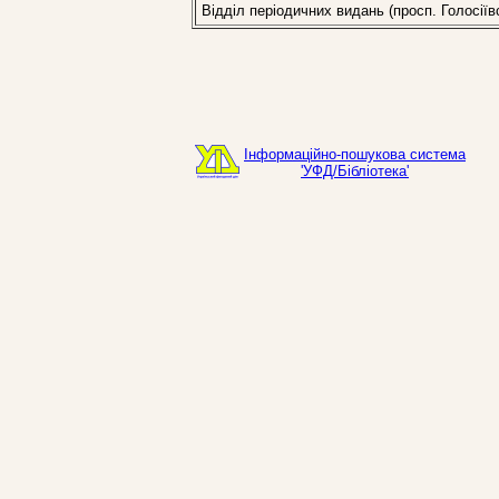
Відділ періодичних видань (просп. Голосіїв
Інформаційно-пошукова система
'УФД/Бібліотека'