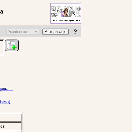
ва
?
Авторизація
ждень. —
Текст]
стi