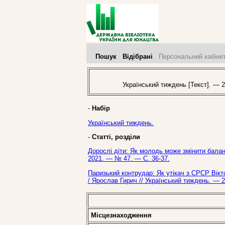
Пошук
Відібрані
Персональний кабіне
Український тиждень [Текст]. — 2
-
Набір
Український тиждень.
-
Статті, розділи
Дорослі діти: Як молодь може змінити баланс
2021. — № 47. — С. 36-37.
Паризький контрудар: Як утікач з СРСР Вікт
/ Ярослав Гирич // Український тиждень. — 
Місцезнаходження