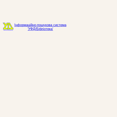
Інформаційно-пошукова система
'УФД/Бібліотека'