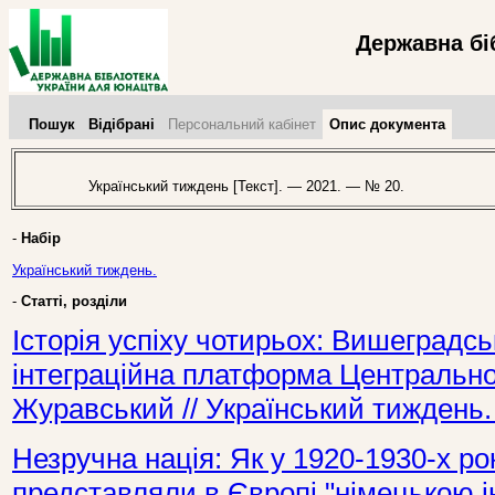
Державна бі
Пошук
Відібрані
Персональний кабінет
Опис документа
Український тиждень [Текст]. — 2021. — № 20.
-
Набір
Український тиждень.
-
Статті, розділи
Історія успіху чотирьох: Вишеградсь
інтеграційна платформа Центрально
Журавський // Український тиждень.
Незручна нація: Як у 1920-1930-х ро
представляли в Європі "німецькою ін